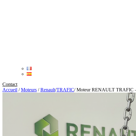
Contact
Accueil
/
Moteurs
/
Renault
/
TRAFIC
/
Moteur RENAULT TRAFIC – 