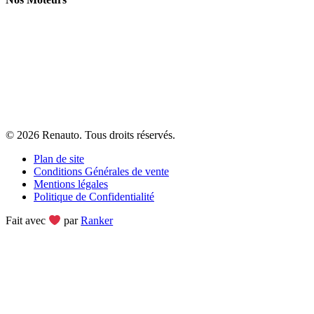
Moteurs d’occasion Volkswagen
Moteurs d’occasion Audi
Moteurs d’occasion BMW
Moteurs d’occasion Mercedes
Moteurs d’occasion Peugeot
© 2026
Renauto
. Tous droits réservés.
Plan de site
Conditions Générales de vente
Mentions légales
Politique de Confidentialité
Fait avec
par
Ranker