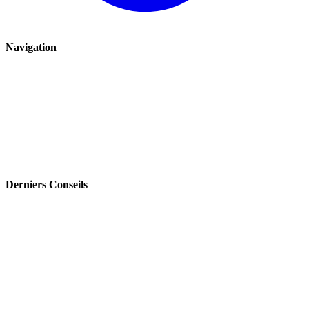
Navigation
Renauto
Avis clients
Boutique
Blog
Plan de site
Derniers Conseils
Turbo qui siffle : symptômes, causes et risques pour le moteur
Fiabilité Peugeot 206 : pannes moteur connues, symptômes et coût
des réparations
Peugeot 207 : problèmes fréquents après 150 000 km et moteurs à
surveiller
Moteur Clio 3 : pannes courantes, symptômes et pièces à surveiller