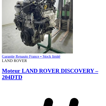
Garantie Renauto France • Stock limité
LAND ROVER
Moteur LAND ROVER DISCOVERY –
204DTD