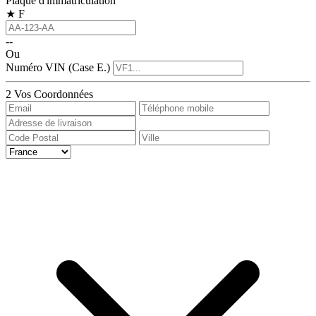
Plaque d'immatriculation
★
F
--
Ou
Numéro VIN (Case E.)
2
Vos Coordonnées