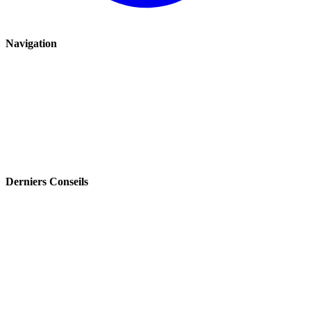
Navigation
Renauto
Avis clients
Boutique
Blog
Plan de site
Derniers Conseils
Turbo qui siffle : symptômes, causes et risques pour le moteur
Fiabilité Peugeot 206 : pannes moteur connues, symptômes et coût
des réparations
Peugeot 207 : problèmes fréquents après 150 000 km et moteurs à
surveiller
Moteur Clio 3 : pannes courantes, symptômes et pièces à surveiller