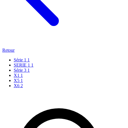
Retour
Série 1
1
SERIE 1
1
Série 3
1
X1
1
X5
1
X6
2