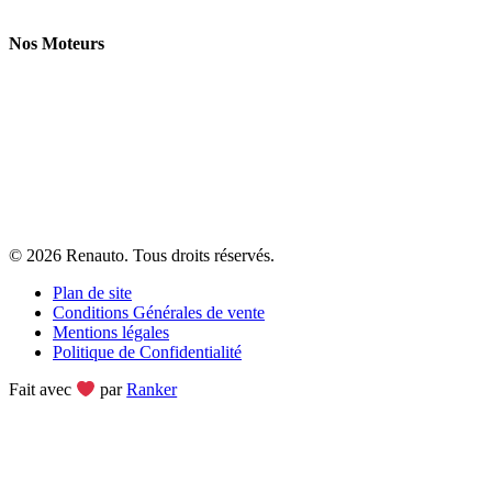
Nos Moteurs
Moteurs d’occasion Volkswagen
Moteurs d’occasion Audi
Moteurs d’occasion BMW
Moteurs d’occasion Mercedes
Moteurs d’occasion Peugeot
© 2026
Renauto
. Tous droits réservés.
Plan de site
Conditions Générales de vente
Mentions légales
Politique de Confidentialité
Fait avec
par
Ranker