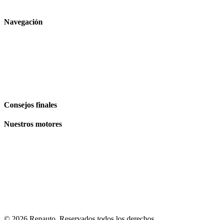
Navegación
Inicio
Comercio
El Blog
Plan de site
Consejos finales
Nuestros motores
Volkswagen
Audi
BMW
Mercedes
Peugeot
© 2026
Renauto
. Reservados todos los derechos.