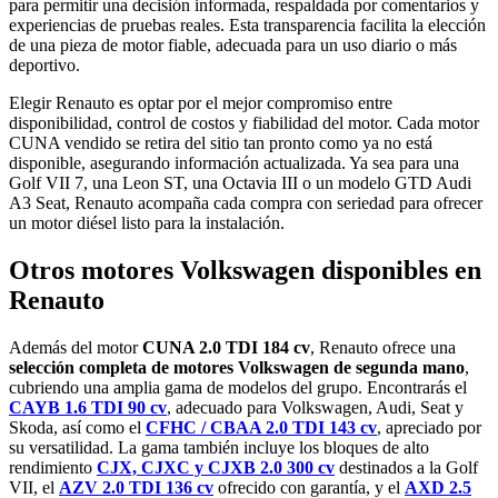
para permitir una decisión informada, respaldada por comentarios y
experiencias de pruebas reales. Esta transparencia facilita la elección
de una pieza de motor fiable, adecuada para un uso diario o más
deportivo.
Elegir Renauto es optar por el mejor compromiso entre
disponibilidad, control de costos y fiabilidad del motor. Cada motor
CUNA vendido se retira del sitio tan pronto como ya no está
disponible, asegurando información actualizada. Ya sea para una
Golf VII 7, una Leon ST, una Octavia III o un modelo GTD Audi
A3 Seat, Renauto acompaña cada compra con seriedad para ofrecer
un motor diésel listo para la instalación.
Otros motores Volkswagen disponibles en
Renauto
Además del motor
CUNA 2.0 TDI 184 cv
, Renauto ofrece una
selección completa de motores Volkswagen de segunda mano
,
cubriendo una amplia gama de modelos del grupo. Encontrarás el
CAYB 1.6 TDI 90 cv
, adecuado para Volkswagen, Audi, Seat y
Skoda, así como el
CFHC / CBAA 2.0 TDI 143 cv
, apreciado por
su versatilidad. La gama también incluye los bloques de alto
rendimiento
CJX, CJXC y CJXB 2.0 300 cv
destinados a la Golf
VII, el
AZV 2.0 TDI 136 cv
ofrecido con garantía, y el
AXD 2.5