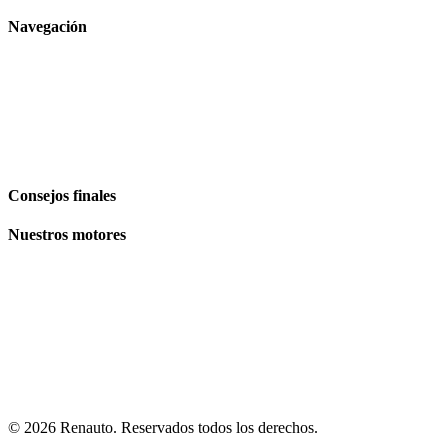
Navegación
Inicio
Comercio
El Blog
Plan de site
Consejos finales
Nuestros motores
Volkswagen
Audi
BMW
Mercedes
Peugeot
© 2026
Renauto
. Reservados todos los derechos.