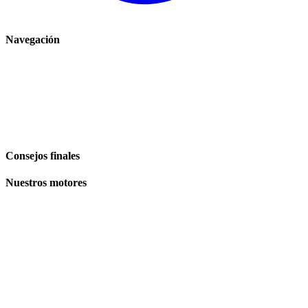
Navegación
Inicio
Comercio
El Blog
Plan de site
Consejos finales
Nuestros motores
Volkswagen
Audi
BMW
Mercedes
Peugeot