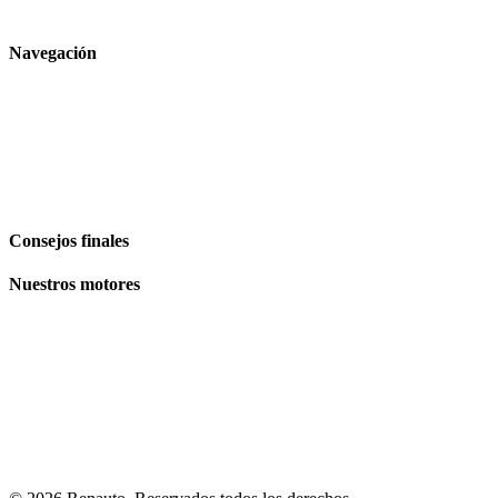
Navegación
Inicio
Comercio
El Blog
Plan de site
Consejos finales
Nuestros motores
Volkswagen
Audi
BMW
Mercedes
Peugeot