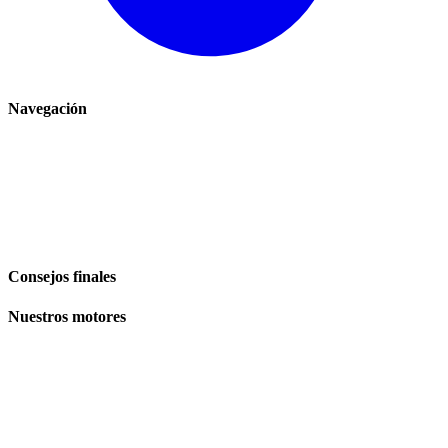
Navegación
Inicio
Comercio
El Blog
Plan de site
Consejos finales
Nuestros motores
Volkswagen
Audi
BMW
Mercedes