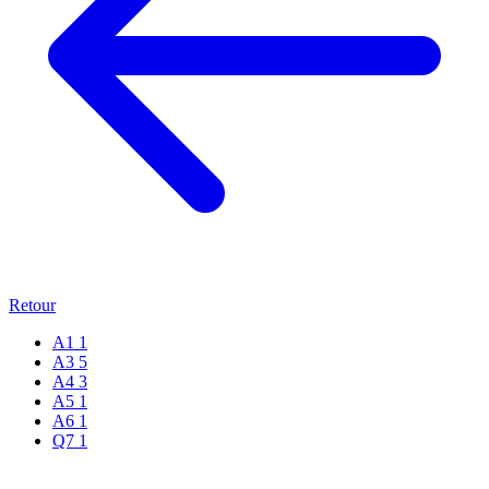
Retour
A1
1
A3
5
A4
3
A5
1
A6
1
Q7
1